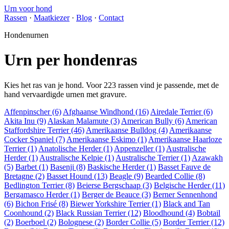
Urn voor hond
Rassen
·
Maatkiezer
·
Blog
·
Contact
Hondenurnen
Urn per hondenras
Kies het ras van je hond. Voor 223 rassen vind je passende, met de
hand vervaardigde urnen met gravure.
Affenpinscher
(6)
Afghaanse Windhond
(16)
Airedale Terrier
(6)
Akita Inu
(9)
Alaskan Malamute
(3)
American Bully
(6)
American
Staffordshire Terrier
(46)
Amerikaanse Bulldog
(4)
Amerikaanse
Cocker Spaniel
(7)
Amerikaanse Eskimo
(1)
Amerikaanse Haarloze
Terrier
(1)
Anatolische Herder
(1)
Appenzeller
(1)
Australische
Herder
(1)
Australische Kelpie
(1)
Australische Terrier
(1)
Azawakh
(5)
Barbet
(1)
Basenji
(8)
Baskische Herder
(1)
Basset Fauve de
Bretagne
(2)
Basset Hound
(13)
Beagle
(9)
Bearded Collie
(8)
Bedlington Terrier
(8)
Beierse Bergschaap
(3)
Belgische Herder
(11)
Bergamasco Herder
(1)
Berger de Beauce
(3)
Berner Sennenhond
(6)
Bichon Frisé
(8)
Biewer Yorkshire Terrier
(1)
Black and Tan
Coonhound
(2)
Black Russian Terrier
(12)
Bloodhound
(4)
Bobtail
(2)
Boerboel
(2)
Bolognese
(2)
Border Collie
(5)
Border Terrier
(12)