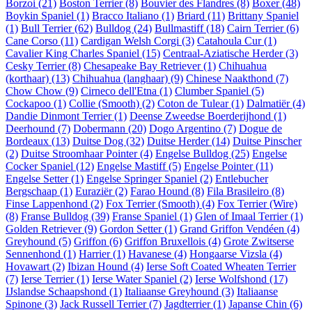
Borzoi
(21)
Boston Terrier
(8)
Bouvier des Flandres
(8)
Boxer
(48)
Boykin Spaniel
(1)
Bracco Italiano
(1)
Briard
(11)
Brittany Spaniel
(1)
Bull Terrier
(62)
Bulldog
(24)
Bullmastiff
(18)
Cairn Terrier
(6)
Cane Corso
(11)
Cardigan Welsh Corgi
(3)
Catahoula Cur
(1)
Cavalier King Charles Spaniel
(15)
Centraal-Aziatische Herder
(3)
Cesky Terrier
(8)
Chesapeake Bay Retriever
(1)
Chihuahua
(korthaar)
(13)
Chihuahua (langhaar)
(9)
Chinese Naakthond
(7)
Chow Chow
(9)
Cirneco dell'Etna
(1)
Clumber Spaniel
(5)
Cockapoo
(1)
Collie (Smooth)
(2)
Coton de Tulear
(1)
Dalmatiër
(4)
Dandie Dinmont Terrier
(1)
Deense Zweedse Boerderijhond
(1)
Deerhound
(7)
Dobermann
(20)
Dogo Argentino
(7)
Dogue de
Bordeaux
(13)
Duitse Dog
(32)
Duitse Herder
(14)
Duitse Pinscher
(2)
Duitse Stroomhaar Pointer
(4)
Engelse Bulldog
(25)
Engelse
Cocker Spaniel
(12)
Engelse Mastiff
(5)
Engelse Pointer
(11)
Engelse Setter
(1)
Engelse Springer Spaniel
(2)
Entlebucher
Bergschaap
(1)
Euraziër
(2)
Farao Hound
(8)
Fila Brasileiro
(8)
Finse Lappenhond
(2)
Fox Terrier (Smooth)
(4)
Fox Terrier (Wire)
(8)
Franse Bulldog
(39)
Franse Spaniel
(1)
Glen of Imaal Terrier
(1)
Golden Retriever
(9)
Gordon Setter
(1)
Grand Griffon Vendéen
(4)
Greyhound
(5)
Griffon
(6)
Griffon Bruxellois
(4)
Grote Zwitserse
Sennenhond
(1)
Harrier
(1)
Havanese
(4)
Hongaarse Vizsla
(4)
Hovawart
(2)
Ibizan Hound
(4)
Ierse Soft Coated Wheaten Terrier
(7)
Ierse Terrier
(1)
Ierse Water Spaniel
(2)
Ierse Wolfshond
(17)
IJslandse Schaapshond
(1)
Italiaanse Greyhound
(3)
Italiaanse
Spinone
(3)
Jack Russell Terrier
(7)
Jagdterrier
(1)
Japanse Chin
(6)