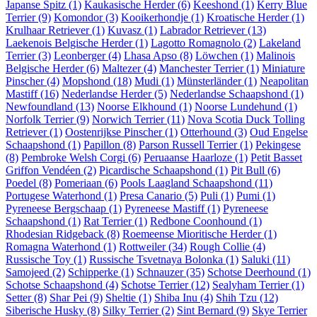
Japanse Spitz
(1)
Kaukasische Herder
(6)
Keeshond
(1)
Kerry Blue
Terrier
(9)
Komondor
(3)
Kooikerhondje
(1)
Kroatische Herder
(1)
Krulhaar Retriever
(1)
Kuvasz
(1)
Labrador Retriever
(13)
Laekenois Belgische Herder
(1)
Lagotto Romagnolo
(2)
Lakeland
Terrier
(3)
Leonberger
(4)
Lhasa Apso
(8)
Löwchen
(1)
Malinois
Belgische Herder
(6)
Maltezer
(4)
Manchester Terrier
(1)
Miniature
Pinscher
(4)
Mopshond
(18)
Mudi
(1)
Münsterländer
(1)
Neapolitan
Mastiff
(16)
Nederlandse Herder
(5)
Nederlandse Schaapshond
(1)
Newfoundland
(13)
Noorse Elkhound
(1)
Noorse Lundehund
(1)
Norfolk Terrier
(9)
Norwich Terrier
(11)
Nova Scotia Duck Tolling
Retriever
(1)
Oostenrijkse Pinscher
(1)
Otterhound
(3)
Oud Engelse
Schaapshond
(1)
Papillon
(8)
Parson Russell Terrier
(1)
Pekingese
(8)
Pembroke Welsh Corgi
(6)
Peruaanse Haarloze
(1)
Petit Basset
Griffon Vendéen
(2)
Picardische Schaapshond
(1)
Pit Bull
(6)
Poedel
(8)
Pomeriaan
(6)
Pools Laagland Schaapshond
(11)
Portugese Waterhond
(1)
Presa Canario
(5)
Puli
(1)
Pumi
(1)
Pyreneese Bergschaap
(1)
Pyreneese Mastiff
(1)
Pyreneese
Schaapshond
(1)
Rat Terrier
(1)
Redbone Coonhound
(1)
Rhodesian Ridgeback
(8)
Roemeense Mioritische Herder
(1)
Romagna Waterhond
(1)
Rottweiler
(34)
Rough Collie
(4)
Russische Toy
(1)
Russische Tsvetnaya Bolonka
(1)
Saluki
(11)
Samojeed
(2)
Schipperke
(1)
Schnauzer
(35)
Schotse Deerhound
(1)
Schotse Schaapshond
(4)
Schotse Terrier
(12)
Sealyham Terrier
(1)
Setter
(8)
Shar Pei
(9)
Sheltie
(1)
Shiba Inu
(4)
Shih Tzu
(12)
Siberische Husky
(8)
Silky Terrier
(2)
Sint Bernard
(9)
Skye Terrier